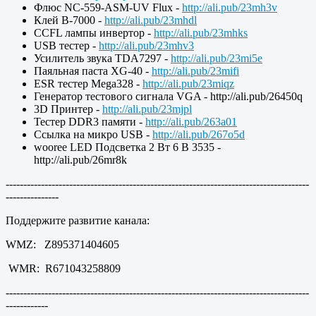
Флюс NC-559-ASM-UV Flux -
http://ali.pub/23mh3v
Клей B-7000 -
http://ali.pub/23mhdl
CCFL лампы инвертор -
http://ali.pub/23mhks
USB тестер -
http://ali.pub/23mhv3
Усилитель звука TDA7297 -
http://ali.pub/23mi5e
Паяльная паста XG-40 -
http://ali.pub/23mifi
ESR тестер Mega328 -
http://ali.pub/23miqz
Генератор тестового сигнала VGA - http://ali.pub/26450q
3D Принтер -
http://ali.pub/23mjpl
Тестер DDR3 памяти -
http://ali.pub/263a01
Ссылка на микро USB -
http://ali.pub/267o5d
wooree LED Подсветка 2 Вт 6 В 3535 -
http://ali.pub/26mr8k
--------------------------------------------------------------------------------------
---------------
Поддержите развитие канала:
WMZ: Z895371404605
WMR: R671043258809
--------------------------------------------------------------------------------------
------------