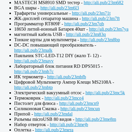
MASTECH MS8910 SMD тестер -
http://ali.pub/23m682
BGA шары -
http://ali.pub/23m6l3
Трафареты универсальные -
http://ali.pub/23m71t
ЖК-дисплей сепаратор машина -
http://ali.pub/23m7ft
Программатор RT809F -
http://ali.pub/23m7qb
18650 литий-ионный Батарея 40шт -
http://ali.pub/23m7ya
магнитный кабель USB -
http://ali.pub/23m83q
Тонкие щупы для мультиметра -
http://ali.pub/23m8bp
DC-DC повышающий преобразователь -
http://ali.pub/23malk
Паяльник STC-LED-T12 DIY (жало T- 12) -
http://ali.pub/23mavv
Лабораторный блок питания RD DPS5015 -
http://ali.pub/23mb7c
ИК термометр -
http://ali.pub/23mbfb
Цифровой Мультиметр Ампер Клещи MS2108A -
http://ali.pub/23mbtp
Электрический вакуумный отсос -
http://ali.pub/23mc5k
Термоковрик -
http://ali.pub/23mce4
Пистолет для флюса -
http://ali.pub/23mcn9
Силиконовая Смазка -
http://ali.pub/23mcun
Припой -
http://ali.pub/23mdal
Разъемы microUSB 80 видов -
http://ali.pub/23me8m
Набор отверток -
http://ali.pub/23mejb
Оплетка -
http://ali.pub/23mera