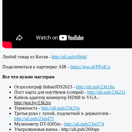
Любой товар из Китая -
http://ali.pub/69i4d
Подключиться к партнерке AIR -
https://goo.gl/PPoICz
Все что нужно мастерам
Осциллограф JinhanJDS2023 -
http://ali.pub/23k18u
Пост карта для ноутбуков (compal) -
http://ali.pub/23k211
Кабель адаптер конвертер HDMI to VGA -
http://got.by/23k2ro
Термопаста -
http://ali.pub/23k35o
Третья рука с лупой, подсветкой и держателем -
http://ali.pub/23m475
Мультиметр DT-9205m -
http://ali.pub/23m574
Ультразвуковая ванна - http://ali.pub/260ops