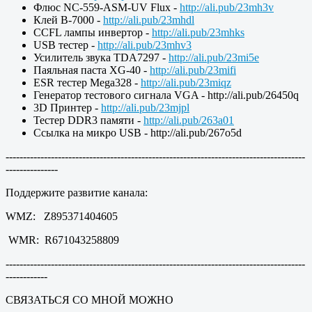
Флюс NC-559-ASM-UV Flux -
http://ali.pub/23mh3v
Клей B-7000 -
http://ali.pub/23mhdl
CCFL лампы инвертор -
http://ali.pub/23mhks
USB тестер -
http://ali.pub/23mhv3
Усилитель звука TDA7297 -
http://ali.pub/23mi5e
Паяльная паста XG-40 -
http://ali.pub/23mifi
ESR тестер Mega328 -
http://ali.pub/23miqz
Генератор тестового сигнала VGA - http://ali.pub/26450q
3D Принтер -
http://ali.pub/23mjpl
Тестер DDR3 памяти -
http://ali.pub/263a01
Ссылка на микро USB - http://ali.pub/267o5d
--------------------------------------------------------------------------------------
---------------
Поддержите развитие канала:
WMZ: Z895371404605
WMR: R671043258809
--------------------------------------------------------------------------------------
------------
СВЯЗАТЬСЯ СО МНОЙ МОЖНО