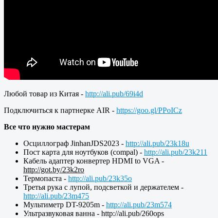
Любой товар из Китая -
http://ali.pub/69i4d
Подключиться к партнерке AIR -
https://goo.gl/PPoICz
Все что нужно мастерам
Осциллограф JinhanJDS2023 -
http://ali.pub/23k18u
Пост карта для ноутбуков (compal) -
http://ali.pub/23k211
Кабель адаптер конвертер HDMI to VGA -
http://got.by/23k2ro
Термопаста -
http://ali.pub/23k35o
Третья рука с лупой, подсветкой и держателем -
http://ali.pub/23m475
Мультиметр DT-9205m -
http://ali.pub/23m574
Ультразвуковая ванна - http://ali.pub/260ops