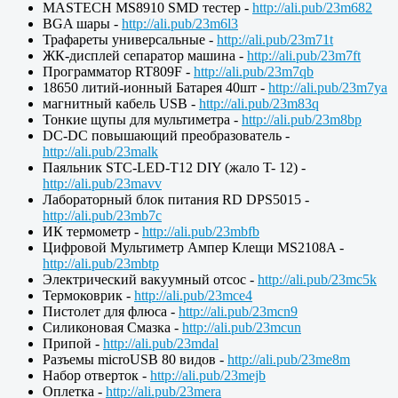
MASTECH MS8910 SMD тестер -
http://ali.pub/23m682
BGA шары -
http://ali.pub/23m6l3
Трафареты универсальные -
http://ali.pub/23m71t
ЖК-дисплей сепаратор машина -
http://ali.pub/23m7ft
Программатор RT809F -
http://ali.pub/23m7qb
18650 литий-ионный Батарея 40шт -
http://ali.pub/23m7ya
магнитный кабель USB -
http://ali.pub/23m83q
Тонкие щупы для мультиметра -
http://ali.pub/23m8bp
DC-DC повышающий преобразователь -
http://ali.pub/23malk
Паяльник STC-LED-T12 DIY (жало T- 12) -
http://ali.pub/23mavv
Лабораторный блок питания RD DPS5015 -
http://ali.pub/23mb7c
ИК термометр -
http://ali.pub/23mbfb
Цифровой Мультиметр Ампер Клещи MS2108A -
http://ali.pub/23mbtp
Электрический вакуумный отсос -
http://ali.pub/23mc5k
Термоковрик -
http://ali.pub/23mce4
Пистолет для флюса -
http://ali.pub/23mcn9
Силиконовая Смазка -
http://ali.pub/23mcun
Припой -
http://ali.pub/23mdal
Разъемы microUSB 80 видов -
http://ali.pub/23me8m
Набор отверток -
http://ali.pub/23mejb
Оплетка -
http://ali.pub/23mera