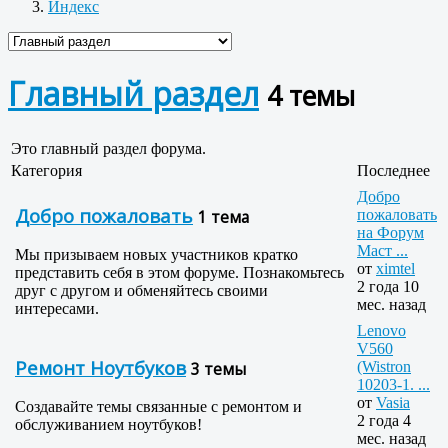
Индекс
Главный раздел
4 темы
Это главный раздел форума.
Категория
Последнее
Добро
Добро пожаловать
1 тема
пожаловать
на Форум
Маст ...
Мы призываем новых участников кратко
от
ximtel
представить себя в этом форуме. Познакомьтесь
2 года 10
друг с другом и обменяйтесь своими
мес. назад
интересами.
Lenovo
V560
Ремонт Ноутбуков
3 темы
(Wistron
10203-1. ...
от
Vasia
Создавайте темы связанные с ремонтом и
2 года 4
обслуживанием ноутбуков!
мес. назад