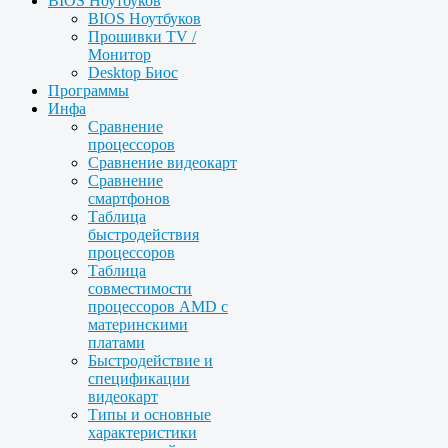
BIOS Ноутбуков
BIOS Ноутбуков
Прошивки TV /
Монитор
Desktop Биос
Программы
Инфа
Сравнение
процессоров
Сравнение видеокарт
Сравнение
смартфонов
Таблица
быстродействия
процессоров
Таблица
совместимости
процессоров AMD с
материнскими
платами
Быстродействие и
спецификации
видеокарт
Типы и основные
характеристики