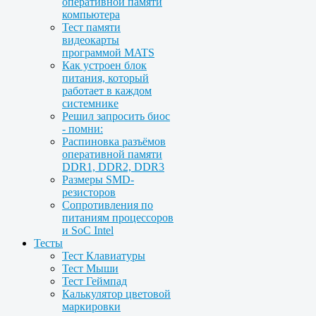
оперативной памяти
компьютера
Тест памяти
видеокарты
программой MATS
Как устроен блок
питания, который
работает в каждом
системнике
Решил запросить биос
- помни:
Распиновка разъёмов
оперативной памяти
DDR1, DDR2, DDR3
Размеры SMD-
резисторов
Сопротивления по
питаниям процессоров
и SoC Intel
Тесты
Тест Клавиатуры
Тест Мыши
Тест Геймпад
Калькулятор цветовой
маркировки