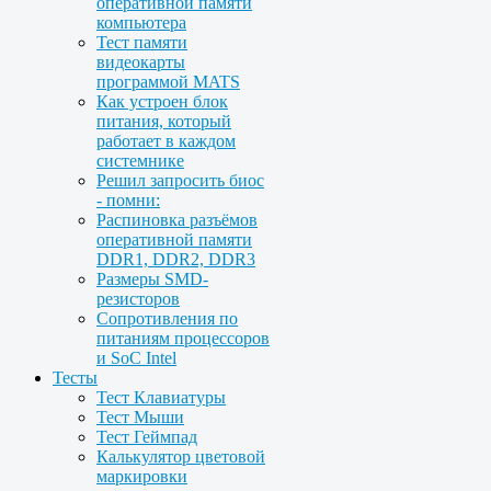
оперативной памяти
компьютера
Тест памяти
видеокарты
программой MATS
Как устроен блок
питания, который
работает в каждом
системнике
Решил запросить биос
- помни:
Распиновка разъёмов
оперативной памяти
DDR1, DDR2, DDR3
Размеры SMD-
резисторов
Сопротивления по
питаниям процессоров
и SoC Intel
Тесты
Тест Клавиатуры
Тест Мыши
Тест Геймпад
Калькулятор цветовой
маркировки