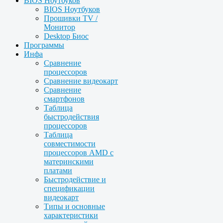
BIOS Ноутбуков
BIOS Ноутбуков
Прошивки TV /
Монитор
Desktop Биос
Программы
Инфа
Сравнение
процессоров
Сравнение видеокарт
Сравнение
смартфонов
Таблица
быстродействия
процессоров
Таблица
совместимости
процессоров AMD с
материнскими
платами
Быстродействие и
спецификации
видеокарт
Типы и основные
характеристики